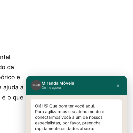
ntal
do da
órico e
e ajuda a
a e o que