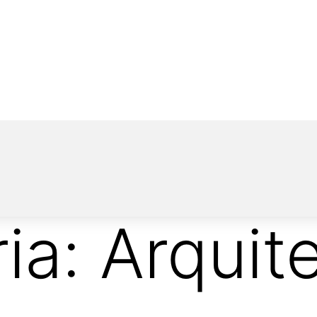
ia:
Arquit