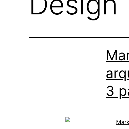
Design
Mar
arq
3 p