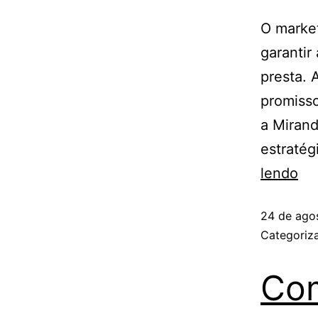
O market
garantir
presta. 
promisso
a Mirand
estratég
lendo
24 de ago
Categori
Com