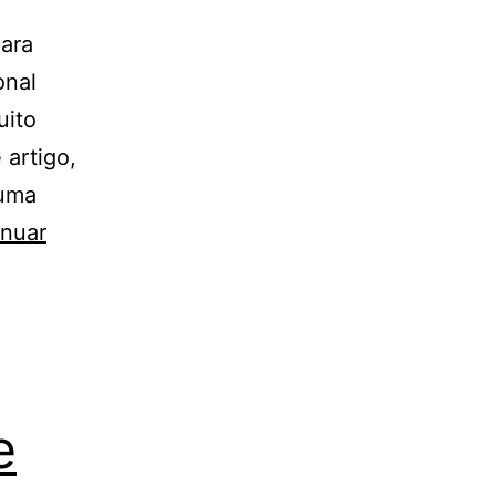
para
onal
uito
 artigo,
 uma
inuar
e