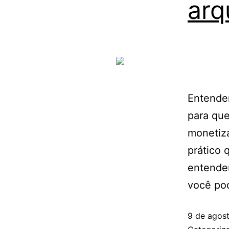
arq
Entender
para que
monetiz
prático 
entender
você po
9 de agos