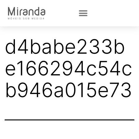
d4babe233b
e166294c54c
b946a015e73