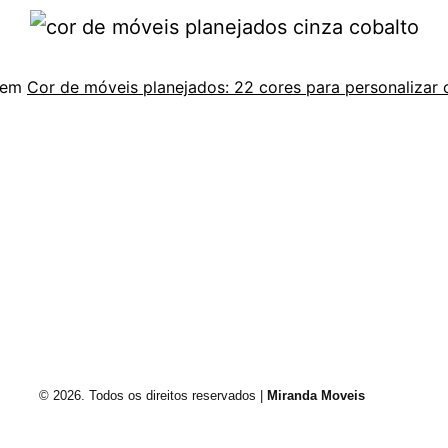
 em
Cor de móveis planejados: 22 cores para personalizar 
Envie um e-mail
Rua Francisco Vahldieck, 1540 Fundos Fortaleza,
Blumenau/SC, Brasil.
© 2026. Todos os direitos reservados |
Miranda Moveis