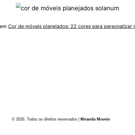
 em
Cor de móveis planejados: 22 cores para personalizar 
Envie um e-mail
Rua Francisco Vahldieck, 1540 Fundos Fortaleza,
Blumenau/SC, Brasil.
© 2026. Todos os direitos reservados |
Miranda Moveis