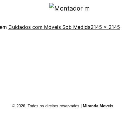
 em
Cuidados com Móveis Sob Medida
2145 × 2145
Envie um e-mail
Rua Francisco Vahldieck, 1540 Fundos Fortaleza,
Blumenau/SC, Brasil.
© 2026. Todos os direitos reservados |
Miranda Moveis