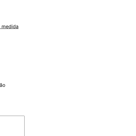
b medida
são