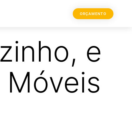
ORÇAMENTO
zinho, e
m Móveis