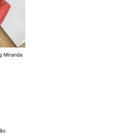
g Miranda
são