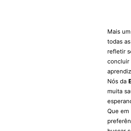
Mais um 
todas a
refletir
concluir
aprendi
Nós da
muita s
esperanç
Que em
preferên