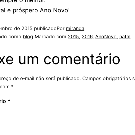
sempre o melhor.
tal e próspero Ano Novo!
embro de 2015
publicado
Por
miranda
zado como
blog
Marcado com
2015
,
2016
,
AnoNovo
,
natal
xe um comentário
reço de e-mail não será publicado.
Campos obrigatórios 
 com
*
rio
*