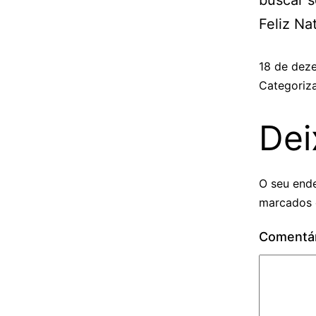
buscar 
Feliz Na
18 de dez
Categori
Dei
O seu ende
marcados
Comentá