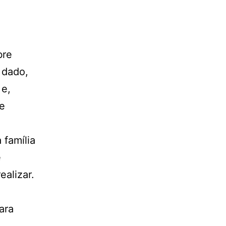
bre
 dado,
 e,
 e
família
e
alizar.
ara